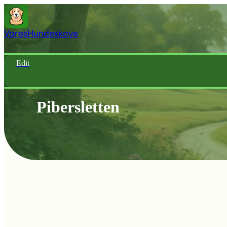
Vores
Hundeskove
Edit
Pibersletten