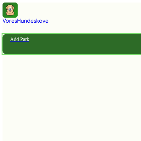
Vores
Hundeskove
Add Park