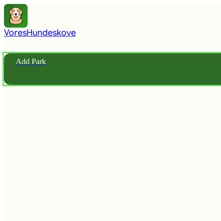
Vores
Hundeskove
Add Park